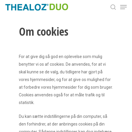
Men
Skip
to
search
Close
main
Menu
Om cookies
content
For at give dig så god en oplevelse som mulig
benytter vi os af cookies. De anvendes, for at vi
skal kunne se de valg, du tidligere har gjort på
vores hjemmesider, og for at give os mulighed for
at forbedre vores hjemmesider for dig som bruger.
Cookies anvendes også for at måle trafik og til
statistik.
Du kan sætte indstillingerne på din computer, så
den forhindrer, at der anbringes cookies på din
computer. Sådanne indstillinger kan dog indebære,