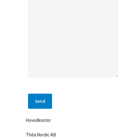
P
l
e
a
Hovedkontor
s
e
Théa Nordic AB