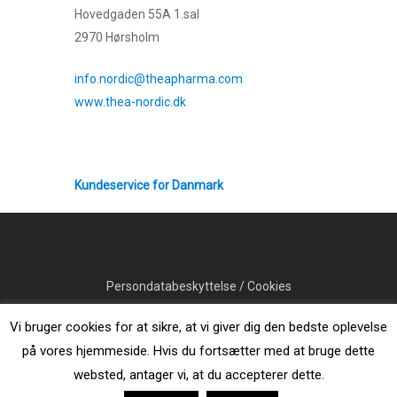
l
Hovedgaden 55A 1.sal
e
2970 Hørsholm
a
v
info.nordic@theapharma.com
e
www.thea-nordic.dk
t
h
i
Kundeservice for Danmark
s
f
i
e
l
Persondatabeskyttelse
/
Cookies
d
e
Vi bruger cookies for at sikre, at vi giver dig den bedste oplevelse
m
på vores hjemmeside. Hvis du fortsætter med at bruge dette
© 2026 Thealoz Duo.
p
websted, antager vi, at du accepterer dette.
t