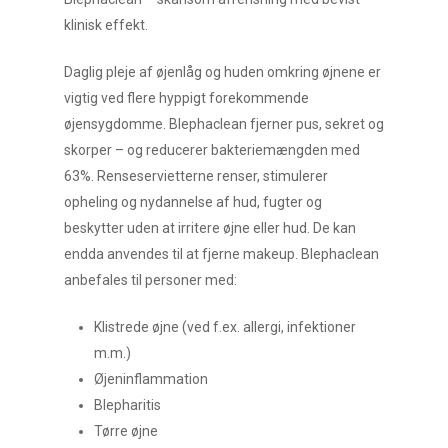
klinisk effekt.
Daglig pleje af øjenlåg og huden omkring øjnene er
vigtig ved flere hyppigt forekommende
øjensygdomme. Blephaclean fjerner pus, sekret og
skorper – og reducerer bakteriemængden med
63%. Renseservietterne renser, stimulerer
opheling og nydannelse af hud, fugter og
beskytter uden at irritere øjne eller hud. De kan
endda anvendes til at fjerne makeup. Blephaclean
anbefales til personer med:
Klistrede øjne (ved f.ex. allergi, infektioner
m.m.)
Øjeninflammation
Blepharitis
Tørre øjne