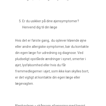
Er du usikker på dine øjensymptomer?
Henvend dig til din læge
Hvis det er første gang, du oplever kløende øjne
eller andre allergiske symptomer, bør du kontakte
din egen læge for udredning og diagnose. Ved
pludseligt opståede ændringer i synet, smerter i
øjet, lysfølsomhed eller hvis du får
fremmedlegemer i øjet, som ikke kan skylles bort,
er det vigtigt at kontakte din egen læge eller
lægevagten.
Blephaclean – skånsom afrensning med bevist