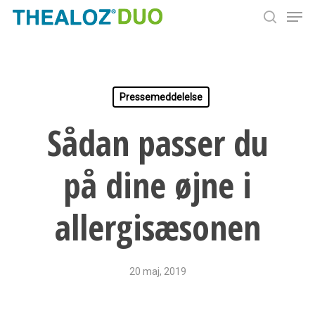
Men
Skip
to
search
Close
main
Menu
content
Pressemeddelelse
Sådan passer du
på dine øjne i
allergisæsonen
20 maj, 2019