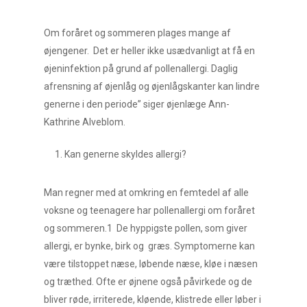
Om foråret og sommeren plages mange af
øjengener. Det er heller ikke usædvanligt at få en
øjeninfektion på grund af pollenallergi. Daglig
afrensning af øjenlåg og øjenlågskanter kan lindre
generne i den periode” siger øjenlæge Ann-
Kathrine Alveblom.
Kan generne skyldes allergi?
Man regner med at omkring en femtedel af alle
voksne og teenagere har pollenallergi om foråret
og sommeren.1 De hyppigste pollen, som giver
allergi, er bynke, birk og græs. Symptomerne kan
være tilstoppet næse, løbende næse, kløe i næsen
og træthed. Ofte er øjnene også påvirkede og de
bliver røde, irriterede, kløende, klistrede eller løber i