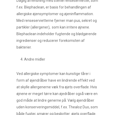
Daglig afrensning med sterile renseservietter, som
f.ex. Blephaclean, er basis for behandlingen af
allergiske øjensymptomer og øjeninflammation.
Med renseservietterne fjerner man pus, sekret og
partikler (allergener), som kan irritere øjnene.
Blephaclean indeholder fugtende og blødgørende
ingredienser og reducerer forekomsten af
bakterier.
Andre midler
Ved allergiske symptomer kan kunstige tårer i
form af øjendråber have en lindrende effekt ved
at skylle allergenerne væk fra øjets overflade. Hvis
øjnene er meget tørre kan øjedråber også være en
god måde at lindre generne på. Vælg øjendråber
uden konserveringsmiddel, f.ex. Thealoz Duo, som
både fugter, smører og beskytter øjets overflade.